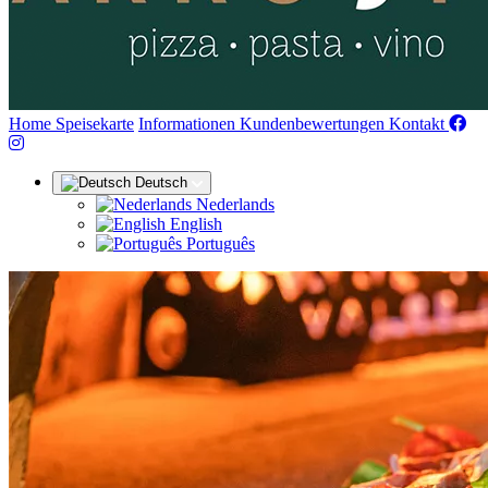
(aktuell)
Home
Speisekarte
Informationen
Kundenbewertungen
Kontakt
Deutsch
Nederlands
English
Português